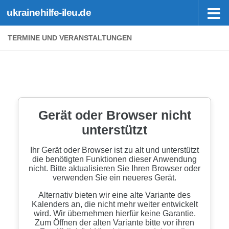
ukrainehilfe-ileu.de
Zum Inhalt springen
TERMINE UND VERANSTALTUNGEN