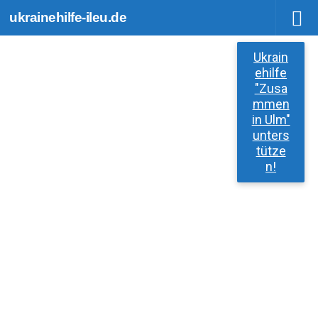
ukrainehilfe-ileu.de
Zum Inhalt springen
Ukrain
ehilfe
"Zusa
mmen
in Ulm"
unters
tütze
n!