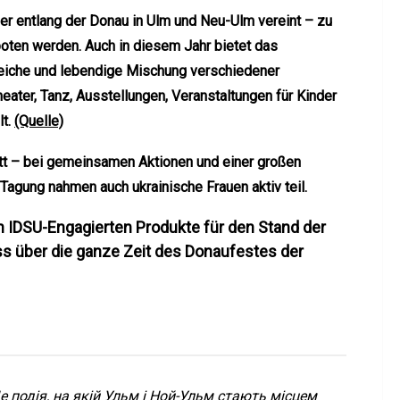
er entlang der Donau in Ulm und Neu-Ulm vereint – zu
oten werden. Auch in diesem Jahr bietet das
nreiche und lebendige Mischung verschiedener
eater, Tanz, Ausstellungen, Veranstaltungen für Kinder
lt.
(Quelle)
tt – bei gemeinsamen Aktionen und einer großen
r Tagung nahmen auch ukrainische Frauen aktiv teil.
 IDSU-Engagierten Produkte für den Stand der
ass über die ganze Zeit des Donaufestes der
подія, на якій Ульм і Ной-Ульм стають місцем