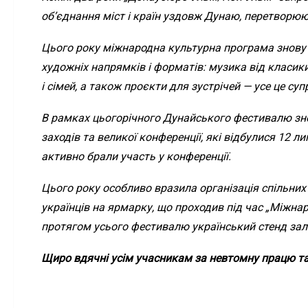
об’єднання міст і країн уздовж Дунаю, перетворюю
Цього року міжнародна культурна програма знову
художніх напрямків і форматів: музика від класики 
і сімей, а також проєкти для зустрічей — усе це су
В рамках цьогорічного Дунайського фестивалю знову
заходів та великої конференції, які відбулися 12 
активно брали участь у конференції.
Цього року особливо вразила організація спільних 
українців на ярмарку, що проходив під час „Міжна
протягом усього фестивалю український стенд зали
Щиро вдячні усім учасникам за невтомну працю та