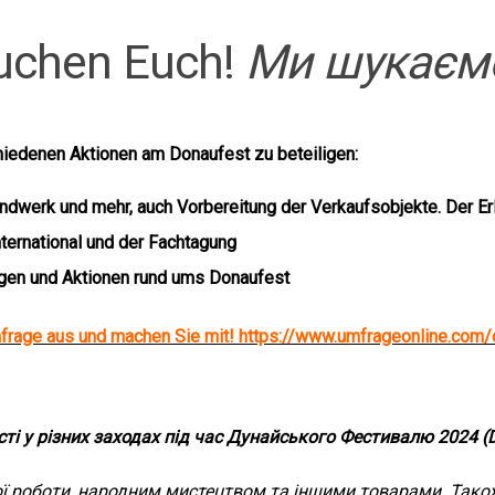
uchen Euch!
Ми шукаємо
chiedenen Aktionen am Donaufest zu beteiligen:
dwerk und mehr, auch Vorbereitung der Verkaufsobjekte. Der Erl
ternational und der Fachtagung
ngen und Aktionen rund ums Donaufest
mfrage aus und machen Sie mit! https://www.umfrageonline.co
ті у різних заходах під час Дунайського Фестивалю 2024 (
ої роботи, народним мистецтвом та іншими товарами. Також