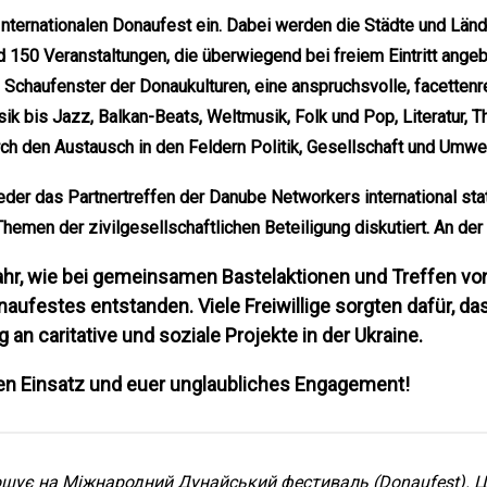
ternationalen Donaufest ein. Dabei werden die Städte und Länd
150 Veranstaltungen, die überwiegend bei freiem Eintritt angeb
s Schaufenster der Donaukulturen, eine anspruchsvolle, facette
k bis Jazz, Balkan-Beats, Weltmusik, Folk und Pop, Literatur, Th
h den Austausch in den Feldern Politik, Gesellschaft und Umwe
der das Partnertreffen der Danube Networkers international sta
emen der zivilgesellschaftlichen B
eteiligung diskutiert. An de
r, wie bei gemeinsamen Bastelaktionen und Treffen von
aufestes entstanden. Viele Freiwillige sorgten dafür, d
 an caritative und soziale Projekte in der Ukraine.
hen Einsatz und euer unglaubliches Engagement!
ує на Міжнародний Дунайський фестиваль (Donaufest). Це 