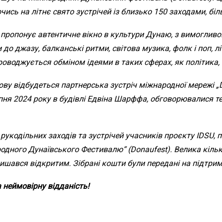
чись на літнє свято зустрічей із близько 150 заходами, бі
 пропонує автентичне вікно в культури Дунаю, з вимоглив
до джазу, балканські ритми, світова музика, фолк і поп, літ
проводжується обміном ідеями в таких сферах, як політика, с
 відбудеться партнерська зустріч міжнародної мережі „Dan
липня 2024 року в будівлі Едвіна Шарффа, обговорювалися т
рукодільних заходів та зустрічей учасників проєкту IDSU, п
родного Дунаївського Фестивалю“ (Donaufest). Велика кіль
шався відкритим. Зібрані кошти були передані на підтримку
 неймовірну відданість!