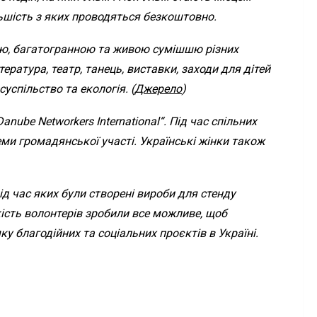
льшість з яких проводяться безкоштовно.
ою, багатогранною та живою сумішшю різних
ература, театр, танець, виставки, заходи для дітей
успільство та екологія. (
Джерело
)
ube Networkers International“. Під час спільних
еми громадянської участі. Українські жінки також
ід час яких були створені вироби для стенду
кість волонтерів зробили все можливе, щоб
 благодійних та соціальних проєктів в Україні.