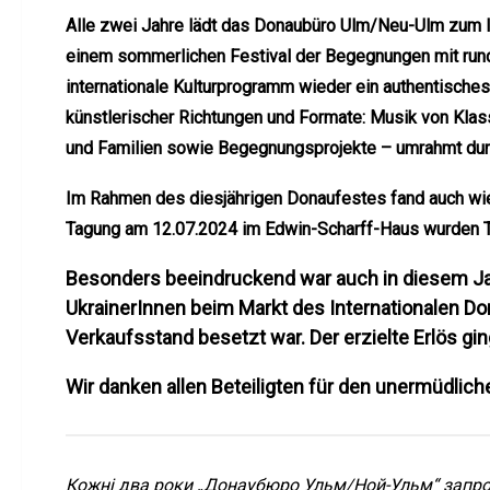
Alle zwei Jahre lädt das Donaubüro Ulm/Neu-Ulm zum In
einem sommerlichen Festival der Begegnungen mit rund 
internationale Kulturprogramm wieder ein authentische
künstlerischer Richtungen und Formate: Musik von Klassi
und Familien sowie Begegnungsprojekte – umrahmt durc
Im Rahmen des diesjährigen Donaufestes fand auch wie
Tagung am 12.07.2024 im Edwin-Scharff-Haus wurden Th
Besonders beeindruckend war auch in diesem Jah
UkrainerInnen beim Markt des Internationalen Don
Verkaufsstand besetzt war. Der erzielte Erlös ging
Wir danken allen Beteiligten für den unermüdlic
Кожні два роки „Донаубюро Ульм/Ной-Ульм“ запрош