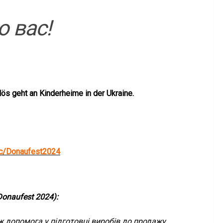
 вас!
ös geht an Kinderheime in der Ukraine.
m/c/Donaufest2024
Donaufest 2024)
:
 допомога у підготовці виробів до продажу.