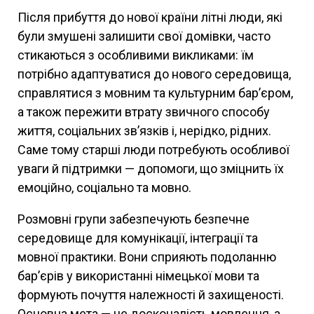
Після прибуття до нової країни літні люди, які
були змушені залишити свої домівки, часто
стикаються з особливими викликами: їм
потрібно адаптуватися до нового середовища,
справлятися з мовним та культурним бар’єром,
а також пережити втрату звичного способу
життя, соціальних зв’язків і, нерідко, рідних.
Саме тому старші люди потребують особливої
уваги й підтримки — допомоги, що зміцнить їх
емоційно, соціально та мовно.
Розмовні групи забезпечують безпечне
середовище для комунікації, інтеграції та
мовної практики. Вони сприяють подоланню
бар’єрів у використанні німецької мови та
формують почуття належності й захищеності.
Основна мета — не досконалість мовлення, а