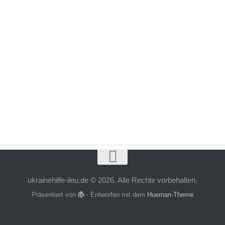
ukrainehilfe-ileu.de © 2026. Alle Rechte vorbehalten.
Präsentiert von
- Entworfen mit dem
Hueman-Theme