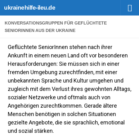
ukrainehilfe-ileu.de
Zum Inhalt springen
KONVERSATIONSGRUPPEN FÜR GEFLÜCHTETE
SENIORINNEN AUS DER UKRAINE
Geflüchtete SeniorInnen stehen nach ihrer
Ankunft in einem neuen Land oft vor besonderen
Herausforderungen: Sie müssen sich in einer
fremden Umgebung zurechtfinden, mit einer
unbekannten Sprache und Kultur umgehen und
zugleich mit dem Verlust ihres gewohnten Alltags,
sozialer Netzwerke und oftmals auch von
Angehörigen zurechtkommen. Gerade ältere
Menschen benötigen in solchen Situationen
gezielte Angebote, die sie sprachlich, emotional
und sozial stärken.