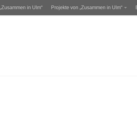
 „Zusammen in Ulm“
Projekte von „Zusammen in Ulm“
 und Unterstützer
Unterstützen Sie uns!
Kontakt
Da