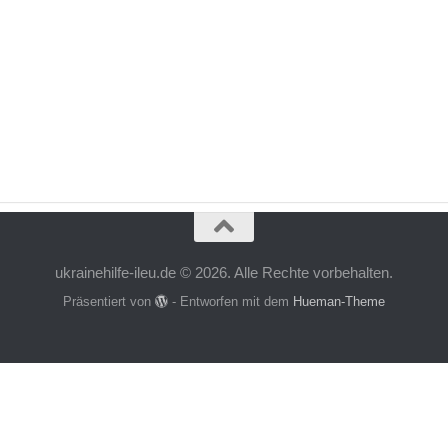
ukrainehilfe-ileu.de © 2026. Alle Rechte vorbehalten.
Präsentiert von
- Entworfen mit dem
Hueman-Theme