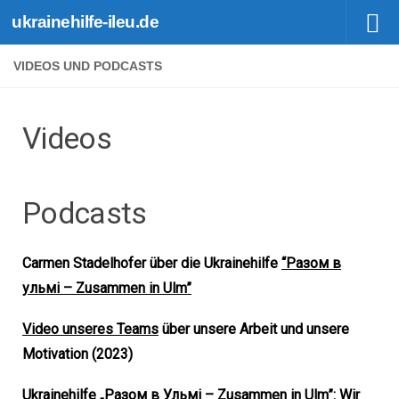
ukrainehilfe-ileu.de
Zum Inhalt springen
VIDEOS UND PODCASTS
Videos
Podcasts
Carmen Stadelhofer über die Ukrainehilfe
“Pазом в
ульмі – Zusammen in Ulm”
Video unseres Teams
über unsere Arbeit und unsere
Motivation (2023)
Ukrainehilfe „Разом в Ульмі – Zusammen in Ulm”:
Wir